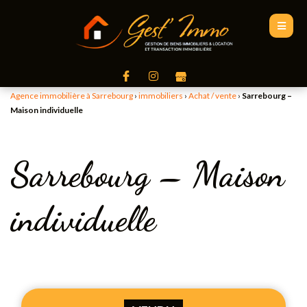
Agence immobilière à Sarrebourg
›
immobiliers
›
Achat / vente
›
Sarrebourg –
Maison individuelle
Sarrebourg – Maison
individuelle