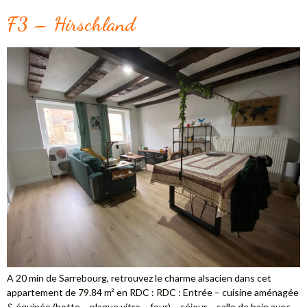
F3 – Hirschland
A 20 min de Sarrebourg, retrouvez le charme alsacien dans cet
appartement de 79.84 m² en RDC : RDC : Entrée – cuisine aménagée
& équipée (hotte – plaque vitro – four) – séjour – salle de bain avec